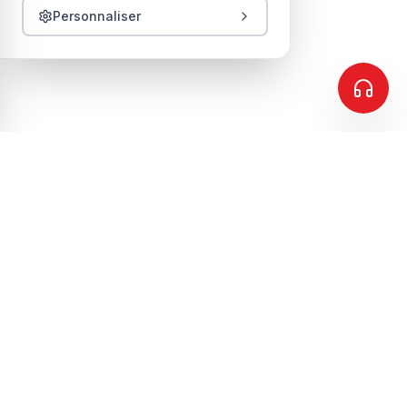
Personnaliser
SYNAPTIQUE
Leader des solutions Big Data Analytics et Data
Lakehouse pour les secteurs des télécommunications,
de la finance et des entreprises.
Filiale de
RegulX