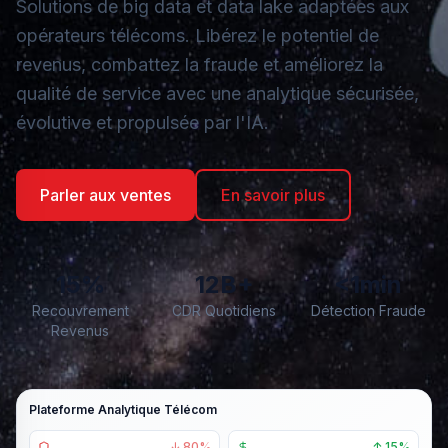
Solutions de big data et data lake adaptées aux
opérateurs télécoms. Libérez le potentiel de
revenus, combattez la fraude et améliorez la
qualité de service avec une analytique sécurisée,
évolutive et propulsée par l'IA.
Parler aux ventes
En savoir plus
15%
12B+
<1min
Recouvrement
CDR Quotidiens
Détection Fraude
Revenus
Plateforme Analytique Télécom
↓ 80%
↑ 15%