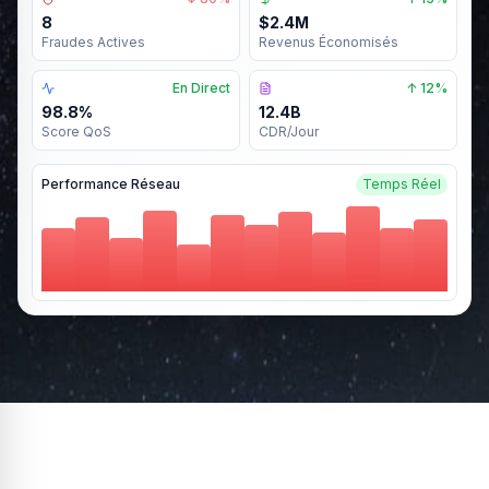
8
$2.4M
Fraudes Actives
Revenus Économisés
En Direct
↑ 12%
98.8%
12.4B
Score QoS
CDR/Jour
Performance Réseau
Temps Réel