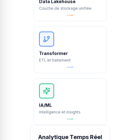
Data Lakehouse
Couche de stockage unifiée
→
⇒
Transformer
ETL et traitement
∂
∫
∑
IA/ML
Intelligence et insights
Analytique Temps Réel