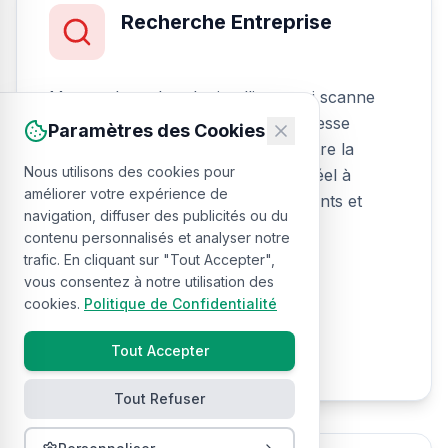
Recherche Entreprise
Moteur de recherche intelligent qui scanne
tous les actifs de données à une vitesse
Paramètres des Cookies
fulgurante. Le balayage visuel montre la
Nous utilisons des cookies pour
découverte de résultats en temps réel à
améliorer votre expérience de
travers les logs, métriques, documents et
navigation, diffuser des publicités ou du
données structurées.
contenu personnalisés et analyser notre
trafic. En cliquant sur "Tout Accepter",
Recherche Unifiée
vous consentez à notre utilisation des
Indexation Temps Réel
cookies.
Politique de Confidentialité
Balayage Multi-format
Tout Accepter
Résultats Instantanés
Tout Refuser